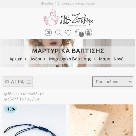
Είσοδος
ή
Δημιουργία λογαριασμού
0
ΜΑΡΤΥΡΙΚΑ ΒΑΠΤΙΣΗΣ
Αρχική
Αγόρι
Μαρτυρικά Βάπτισης
Μαμά - Νονά
ΦΙΛΤΡΑ
Βρέθηκαν 143 προϊόντα
Προβολή
16
/
32
/
64
-10%