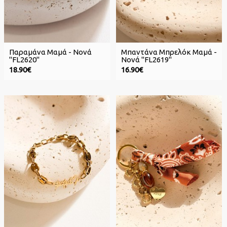
Παραμάνα Μαμά - Νονά
Μπαντάνα Μπρελόκ Μαμά -
"FL2620"
Νονά "FL2619"
18.90€
16.90€