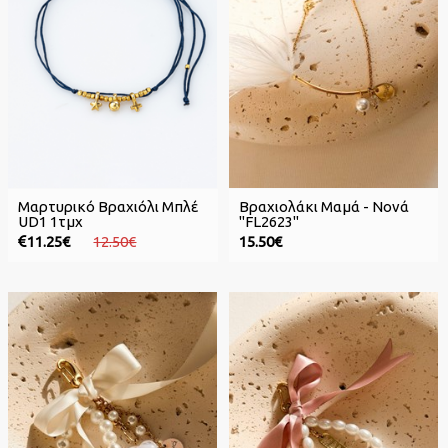
Μαρτυρικό Βραχιόλι Μπλέ
Βραχιολάκι Μαμά - Νονά
UD1 1τμχ
"FL2623"
11.25€
12.50€
15.50€