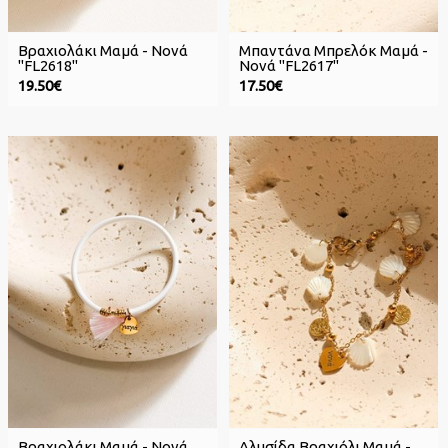
Βραχιολάκι Μαμά - Νονά
Μπαντάνα Μπρελόκ Μαμά -
"FL2618"
Νονά "FL2617"
19.50€
17.50€
Βραχιολάκι Μαμά - Νονά
Αλυσίδα Βραχιόλι Μαμά -