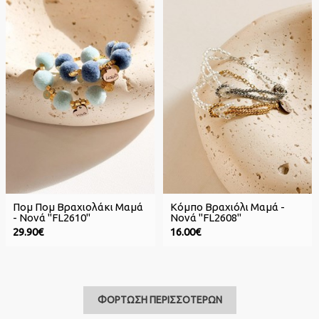
Πομ Πομ Βραχιολάκι Μαμά
Κόμπο Βραχιόλι Μαμά -
- Νονά "FL2610"
Νονά "FL2608"
29.90€
16.00€
ΦΟΡΤΩΣΗ ΠΕΡΙΣΣΟΤΕΡΩΝ