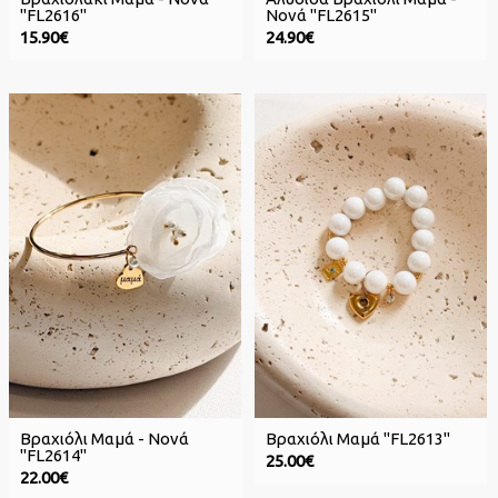
"FL2616"
Νονά "FL2615"
15.90€
24.90€
Βραχιόλι Μαμά - Νονά
Βραχιόλι Μαμά "FL2613"
"FL2614"
25.00€
22.00€