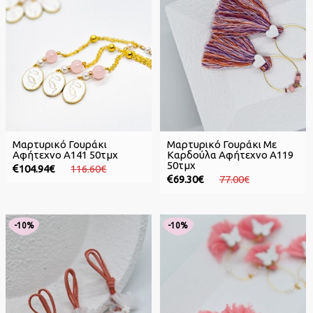
Μαρτυρικό Γουράκι
Μαρτυρικό Γουράκι Με
Αφήτεχνο Α141 50τμχ
Καρδούλα Αφήτεχνο Α119
50τμχ
104.94€
116.60€
69.30€
77.00€
-10%
-10%