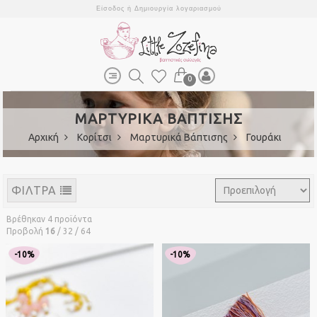
Είσοδος
ή
Δημιουργία λογαριασμού
0
ΜΑΡΤΥΡΙΚΑ ΒΑΠΤΙΣΗΣ
Αρχική
Κορίτσι
Μαρτυρικά Βάπτισης
Γουράκι
ΦΙΛΤΡΑ
Βρέθηκαν 4 προϊόντα
Προβολή
16
/
32
/
64
-10%
-10%