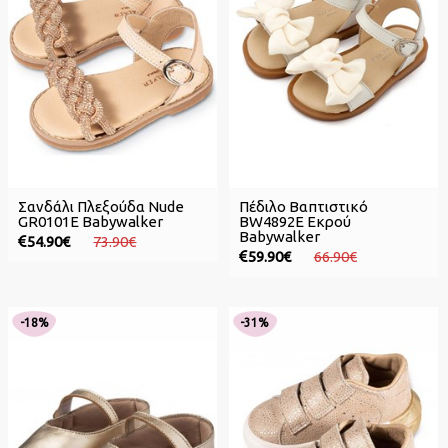
Σανδάλι Πλεξούδα Nude
Πέδιλο Βαπτιστικό
GR0101E Babywalker
BW4892E Εκρού
Babywalker
54.90€
73.90€
59.90€
66.90€
-18%
-31%