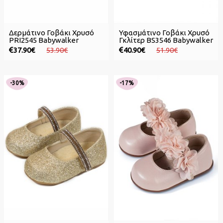
Δερμάτινο Γοβάκι Χρυσό
Υφασμάτινο Γοβάκι Χρυσό
PRI2545 Babywalker
Γκλίτερ BS3546 Babywalker
37.90€
53.90€
40.90€
51.90€
-30%
-17%