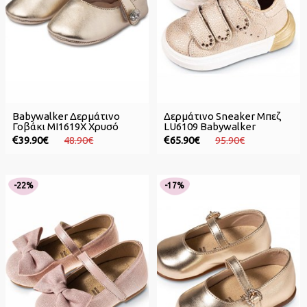
Babywalker Δερμάτινο
Δερμάτινο Sneaker Μπεζ
Γοβάκι MI1619X Χρυσό
LU6109 Babywalker
39.90€
48.90€
65.90€
95.90€
-22%
-17%