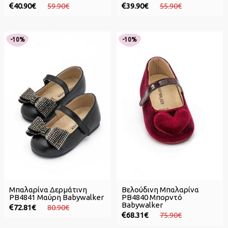
40.90€
59.90€
39.90€
55.90€
-10%
-10%
Μπαλαρίνα Δερμάτινη
Βελούδινη Μπαλαρίνα
PB4841 Μαύρη Babywalker
PB4840 Μπορντό
Babywalker
72.81€
80.90€
68.31€
75.90€