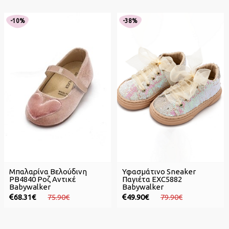
-10%
-38%
Μπαλαρίνα Βελούδινη
Υφασμάτινο Sneaker
PB4840 Ροζ Αντικέ
Παγιέτα EXC5882
Babywalker
Babywalker
68.31€
75.90€
49.90€
79.90€