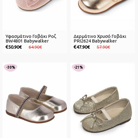
Υφασμάτινο Γοβάκι Ροζ
Δερμάτινο Χρυσό Γοβάκι
BW4801 Babywalker
PRI2624 Babywalker
50.90€
64.90€
47.90€
57.90€
-30%
-21%