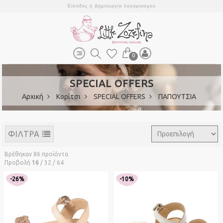
Είσοδος
ή
Δημιουργία λογαριασμού
0
SPECIAL OFFERS
Αρχική
Κορίτσι
SPECIAL OFFERS
ΠΑΠΟΥΤΣΙΑ
ΦΙΛΤΡΑ
Βρέθηκαν 86 προϊόντα
Προβολή
16
/
32
/
64
-26%
-10%