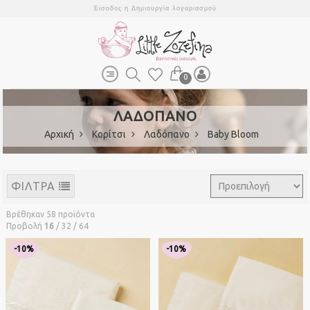
Είσοδος
ή
Δημιουργία λογαριασμού
0
ΛΑΔΟΠΑΝΟ
Αρχική
Κορίτσι
Λαδόπανο
Baby Bloom
ΦΙΛΤΡΑ
Βρέθηκαν 58 προϊόντα
Προβολή
16
/
32
/
64
-10%
-10%