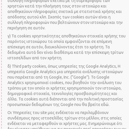
συλλογή πληροφοριών σχετικά με τη συμπεριφορά των
χρηστών κατά την πλοήγηση τους στον ιστοχώρο και
αποθηκεύουν πληροφορίες σχετικά με στατιστικά χρήσης και
απόδοσης αυτού κλπ. Σκοπός των cookies αυτών είναι η
συλλογή πληροφοριών που βελτιώνουν στον ιστοχώρο και την
περιήγηση σε αυτόν.
γ) Τα cookies χρηστικότητας αποθηκεύουν στοιχεία χρήσης του
παρόντος ιστοχώρου τα οποία εμφανίζονται σε επόμενη
επίσκεψη σε αυτόν, διευκολύνοντας έτσι το χρήστη. Τα
δεδομένα αυτά δεν είναι διαθέσιμα κατά την επίσκεψη τρίτων
ιστοσελίδων από τον χρήστη.
δ) Τhird party cookies, όπως υπηρεσίες της Google Analytics, Η
υπηρεσία Google Analytics μια υπηρεσία ανάλυσης ιστοχώρων
που παρέχεται από τη Google, Inc. (“Google”). Το Google
Analytics χρησιμοποιεί cookies, που βοηθούν την ανάλυση του
τρόπου με τον οποίο οι χρήστες χρησιμοποιούν τον ιστοχώρο,
δημογραφικά στοιχεία, τεχνολογίες προσβασιμότηταςς και
άλλα. Τα cookies αυτά διέπονται από την πολιτική προστασίας
προσωπικών δεδομένων της Google που θα βρείτε
εδώ
.
Οι Υπηρεσίες του site μας ενδέχεται να περιλαμβάνουν
συνδέσμους προς ιστοσελίδες τρίτων στο μέλλον, στις οποίες
ενδέχεται να μεταφερθούν οι χρήστες μας. Ενημερώνουμε ότι