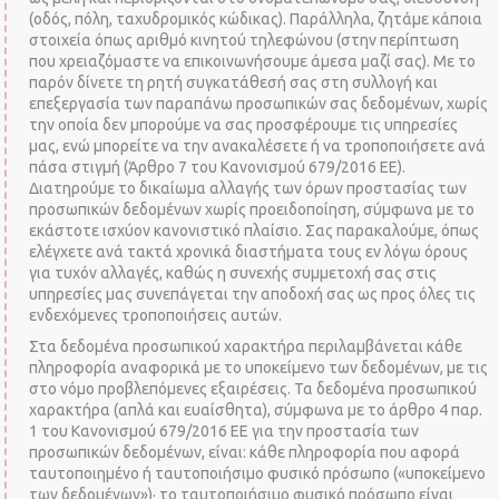
(οδός, πόλη, ταχυδρομικός κώδικας). Παράλληλα, ζητάμε κάποια
στοιχεία όπως αριθμό κινητού τηλεφώνου (στην περίπτωση
που χρειαζόμαστε να επικοινωνήσουμε άμεσα μαζί σας). Με το
παρόν δίνετε τη ρητή συγκατάθεσή σας στη συλλογή και
επεξεργασία των παραπάνω προσωπικών σας δεδομένων, χωρίς
την οποία δεν μπορούμε να σας προσφέρουμε τις υπηρεσίες
μας, ενώ μπορείτε να την ανακαλέσετε ή να τροποποιήσετε ανά
πάσα στιγμή (Άρθρο 7 του Κανονισμού 679/2016 ΕΕ).
Διατηρούμε το δικαίωμα αλλαγής των όρων προστασίας των
προσωπικών δεδομένων χωρίς προειδοποίηση, σύμφωνα με το
εκάστοτε ισχύον κανονιστικό πλαίσιο. Σας παρακαλούμε, όπως
ελέγχετε ανά τακτά χρονικά διαστήματα τους εν λόγω όρους
για τυχόν αλλαγές, καθώς η συνεχής συμμετοχή σας στις
υπηρεσίες μας συνεπάγεται την αποδοχή σας ως προς όλες τις
ενδεχόμενες τροποποιήσεις αυτών.
Στα δεδομένα προσωπικού χαρακτήρα περιλαμβάνεται κάθε
πληροφορία αναφορικά με το υποκείμενο των δεδομένων, με τις
στο νόμο προβλεπόμενες εξαιρέσεις. Τα δεδομένα προσωπικού
χαρακτήρα (απλά και ευαίσθητα), σύμφωνα με το άρθρο 4 παρ.
1 του Κανονισμού 679/2016 ΕΕ για την προστασία των
προσωπικών δεδομένων, είναι: κάθε πληροφορία που αφορά
ταυτοποιημένο ή ταυτοποιήσιμο φυσικό πρόσωπο («υποκείμενο
των δεδομένων»)· το ταυτοποιήσιμο φυσικό πρόσωπο είναι