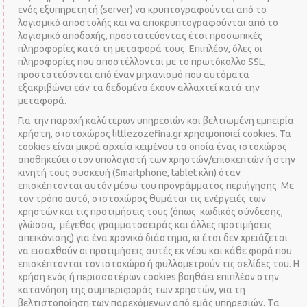
ενός εξυπηρετητή (server) να κρυπτογραφούνται από το
λογισμικό αποστολής και να αποκρυπτογραφούνται από το
λογισμικό αποδοχής, προστατεύοντας έτσι προσωπικές
πληροφορίες κατά τη μεταφορά τους. Επιπλέον, όλες οι
πληροφορίες που αποστέλλονται με το πρωτόκολλο SSL,
προστατεύονται από έναν μηχανισμό που αυτόματα
εξακριβώνει εάν τα δεδομένα έχουν αλλαχτεί κατά την
μεταφορά.
Για την παροχή καλύτερων υπηρεσιών και βελτιωμένη εμπειρία
χρήστη, ο ιστοχώρος littlezozefina.gr χρησιμοποιεί cookies. Τα
cookies είναι μικρά αρχεία κειμένου τα οποία ένας ιστοχώρος
αποθηκεύει στον υπολογιστή των χρηστών/επισκεπτών ή στην
κινητή τους συσκευή (Smartphone, tablet κλπ) όταν
επισκέπτονται αυτόν μέσω του προγράμματος περιήγησης. Με
τον τρόπο αυτό, ο ιστοχώρος θυμάται τις ενέργειές των
χρηστών και τις προτιμήσεις τους (όπως κωδικός σύνδεσης,
γλώσσα, μέγεθος γραμματοσειράς και άλλες προτιμήσεις
απεικόνισης) για ένα χρονικό διάστημα, κι έτσι δεν χρειάζεται
να εισαχθούν οι προτιμήσεις αυτές εκ νέου και κάθε φορά που
επισκέπτονται τον ιστοχώρο ή φυλλομετρούν τις σελίδες του. Η
χρήση ενός ή περισσοτέρων cookies βοηθάει επιπλέον στην
κατανόηση της συμπεριφοράς των χρηστών, για τη
βελτιστοποίηση των παρεχόμενων από εμάς υπηρεσιών. Tα