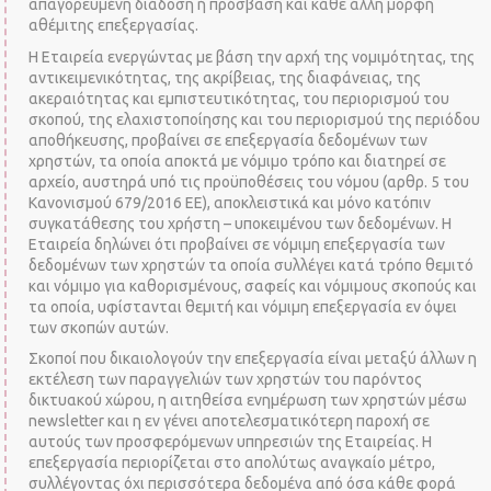
απαγορευμένη διάδοση ή πρόσβαση και κάθε άλλη μορφή
αθέμιτης επεξεργασίας.
Η Εταιρεία ενεργώντας με βάση την αρχή της νομιμότητας, της
αντικειμενικότητας, της ακρίβειας, της διαφάνειας, της
ακεραιότητας και εμπιστευτικότητας, του περιορισμού του
σκοπού, της ελαχιστοποίησης και του περιορισμού της περιόδου
αποθήκευσης, προβαίνει σε επεξεργασία δεδομένων των
χρηστών, τα οποία αποκτά με νόμιμο τρόπο και διατηρεί σε
αρχείο, αυστηρά υπό τις προϋποθέσεις του νόμου (αρθρ. 5 του
Κανονισμού 679/2016 ΕΕ), αποκλειστικά και μόνο κατόπιν
συγκατάθεσης του χρήστη – υποκειμένου των δεδομένων. Η
Εταιρεία δηλώνει ότι προβαίνει σε νόμιμη επεξεργασία των
δεδομένων των χρηστών τα οποία συλλέγει κατά τρόπο θεμιτό
και νόμιμο για καθορισμένους, σαφείς και νόμιμους σκοπούς και
τα οποία, υφίστανται θεμιτή και νόμιμη επεξεργασία εν όψει
των σκοπών αυτών.
Σκοποί που δικαιολογούν την επεξεργασία είναι μεταξύ άλλων η
εκτέλεση των παραγγελιών των χρηστών του παρόντος
δικτυακού χώρου, η αιτηθείσα ενημέρωση των χρηστών μέσω
newsletter και η εν γένει αποτελεσματικότερη παροχή σε
αυτούς των προσφερόμενων υπηρεσιών της Εταιρείας. Η
επεξεργασία περιορίζεται στο απολύτως αναγκαίο μέτρο,
συλλέγοντας όχι περισσότερα δεδομένα από όσα κάθε φορά