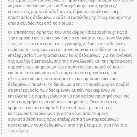
δεν είμαστε υπεύθυνοι για τις πρακτικές περί απορρήτου των εν
λόγω ιστοσελίδων τρίτων. Προτρέπουμε τους χρήστες/
επισκέπτες μας να διαβάζουν τις δηλώσεις/πολιτικές περί
προστασίας δεδομένων κάθε ιστοσελίδας τρίτου μέρους στην
οποία συνδέονται από το site μας.
Οι επισκέπτες-χρήστες του ιστοχώρου littlezozefina.gr κατά
την παροχή των στοιχείων τους στα πλαίσια των συναλλαγών
τους με το κατάστημα, της εγγραφής μέλους και κάθε άλλη
περίπτωση, ενημερώνονται, συναινούν και αποδέχονται την
επεξεργασία των προσωπικών τους δεδομένων, για τις ανάγκες
της ομαλής διεκπεραίωσης της συναλλαγής και της πρόσφορης
παροχής των υπηρεσιών του παρόντος δικτυακού τόπου. Η
εκούσια καταχώριση από τους επισκέπτες-χρήστες του
ηλεκτρονικού μας καταστήματος των προσωπικών τους
δεδομένων, παρέχει το δικαίωμα στην Εταιρεία μας να προβεί
σε επεξεργασία των δεδομένων αυτών προκειμένου να
εκτελέσει τις παραγγελίες και να προσφέρει προσηκόντως τις
από τους χρήστες αιτούμενες υπηρεσίες. Οι επισκέπτες-
χρήστες του ιστοχώρου littlezozefina.gr με αυτή την
καταχώριση παρέχουν την κατά νόμο απαιτούμενη
συγκατάθεσή τους προς επεξεργασία των παρεχόμενων
προσωπικών τους δεδομένων, από την Εταιρεία, στα πλαίσια
του νόμου.