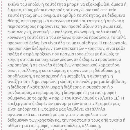
εκείνο του οποίου η ταυτότητα μπορεί να εξακριβωθεί, άμεσα ή
έμμεσα, ιδίως μέσω αναφοράς σε αναγνωριστικό στοιχείο
ταυτότητας, όπως όνομα, σε αριθμό ταυτότητας, σε δεδομένα
θέσης, σε επιγραμμικό αναγνωριστικό ταυτότητας ή σε έναν ή
περισσότερους παράγοντες που προσιδιάζουν στη σωματική,
φυσιολογική, γενετική, ψυχολογική, οικονομική, πολιτιστική ή
κοινωνική ταυτότητα του εν λόγω φυσικού προσώπου. Τα απλά
προσωπικά δεδομένα είναι όλα τα μη ευαίσθητα. Η επεξεργασία
προσωπικών δεδομένων των επισκεπτών – χρηστών, είναι κάθε
πράξη ή σειρά πράξεων που πραγματοποιείται με ή χωρίς τη
χρήση αυτοματοποιημένων μέσων, σε δεδομένα προσωπικού
χαρακτήρα ή σε σύνολα δεδομένων προσωπικού χαρακτήρα,
όπως η συλλογή, η καταχώριση, η οργάνωση, η διάρθρωση, η
αποθήκευση, η προσαρμογή ή η μεταβολή, η ανάκτηση, η
αναζήτηση πληροφοριών, η χρήση, η κοινολόγηση με διαβίβαση,
η διάδοση ή κάθε άλλη μορφή διάθεσης, η συσχέτιση ή ο
συνδυασμός, ο περιορισμός, η διαγραφή ή η καταστροφή (
σύμφωνα με το αρθρ. 4 παρ. 2 του Κανονισμού 679/2016 ΕΕ). Η
επεξεργασία δεδομένων των χρηστών από την Εταιρεία μας
είναι απόρρητη. Η Εταιρεία μας λαμβάνει κατάλληλα
οργανωτικά και τεχνικά μέτρα για την ασφάλεια των
δεδομένων των χρηστών και την προστασία τους από τυχαία ή
αθέμιτη καταστροφή, τυχαία απώλεια, αλλοίωση,