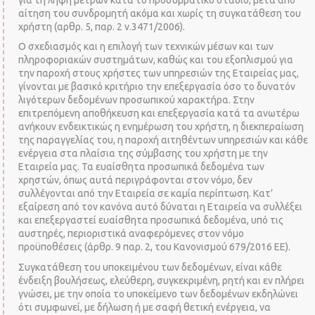
αίτηση του συνδρομητή ακόμα και χωρίς τη συγκατάθεση του
χρήστη (αρθρ. 5, παρ. 2 ν.3471/2006).
Ο σχεδιασμός και η επιλογή των τεχνικών μέσων και των
πληροφοριακών συστημάτων, καθώς και του εξοπλισμού για
την παροχή στους χρήστες των υπηρεσιών της Εταιρείας μας,
γίνονται με βασικό κριτήριο την επεξεργασία όσο το δυνατόν
λιγότερων δεδομένων προσωπικού χαρακτήρα. Στην
επιτρεπόμενη αποθήκευση και επεξεργασία κατά τα ανωτέρω
ανήκουν ενδεικτικώς η ενημέρωση του χρήστη, η διεκπεραίωση
της παραγγελίας του, η παροχή αιτηθέντων υπηρεσιών και κάθε
ενέργεια στα πλαίσια της σύμβασης του χρήστη με την
Εταιρεία μας. Τα ευαίσθητα προσωπικά δεδομένα των
χρηστών, όπως αυτά περιγράφονται στον νόμο, δεν
συλλέγονται από την Εταιρεία σε καμία περίπτωση. Κατ’
εξαίρεση από τον κανόνα αυτό δύναται η Εταιρεία να συλλέξει
και επεξεργαστεί ευαίσθητα προσωπικά δεδομένα, υπό τις
αυστηρές, περιοριστικά αναφερόμενες στον νόμο
προϋποθέσεις (άρθρ. 9 παρ. 2, του Κανονισμού 679/2016 ΕΕ).
Συγκατάθεση του υποκειμένου των δεδομένων, είναι κάθε
ένδειξη βουλήσεως, ελεύθερη, συγκεκριμένη, ρητή και εν πλήρει
γνώσει, με την οποία το υποκείμενο των δεδομένων εκδηλώνει
ότι συμφωνεί, με δήλωση ή με σαφή θετική ενέργεια, να