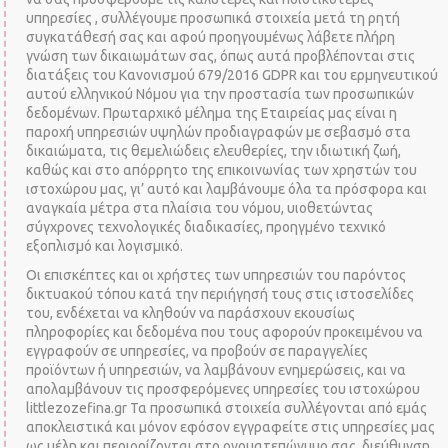
υπηρεσίες , συλλέγουμε προσωπικά στοιχεία μετά τη ρητή
συγκατάθεσή σας και αφού προηγουμένως λάβετε πλήρη
γνώση των δικαιωμάτων σας, όπως αυτά προβλέπονται στις
διατάξεις του Κανονισμού 679/2016 GDPR και του ερμηνευτικού
αυτού ελληνικού Νόμου για την προστασία των προσωπικών
δεδομένων. Πρωταρχικό μέλημα της Εταιρείας μας είναι η
παροχή υπηρεσιών υψηλών προδιαγραφών με σεβασμό στα
δικαιώματα, τις θεμελιώδεις ελευθερίες, την ιδιωτική ζωή,
καθώς και στο απόρρητο της επικοινωνίας των χρηστών του
ιστοχώρου μας, γι’ αυτό και λαμβάνουμε όλα τα πρόσφορα και
αναγκαία μέτρα στα πλαίσια του νόμου, υιοθετώντας
σύγχρονες τεχνολογικές διαδικασίες, προηγμένο τεχνικό
εξοπλισμό και λογισμικό.
Οι επισκέπτες και οι χρήστες των υπηρεσιών του παρόντος
δικτυακού τόπου κατά την περιήγησή τους στις ιστοσελίδες
του, ενδέχεται να κληθούν να παράσχουν εκουσίως
πληροφορίες και δεδομένα που τους αφορούν προκειμένου να
εγγραφούν σε υπηρεσίες, να προβούν σε παραγγελίες
προϊόντων ή υπηρεσιών, να λαμβάνουν ενημερώσεις, και να
απολαμβάνουν τις προσφερόμενες υπηρεσίες του ιστοχώρου
littlezozefina.gr Τα προσωπικά στοιχεία συλλέγονται από εμάς
αποκλειστικά και μόνον εφόσον εγγραφείτε στις υπηρεσίες μας
ως μέλη και περιορίζονται στο ονοματεπώνυμο σας, διεύθυνση