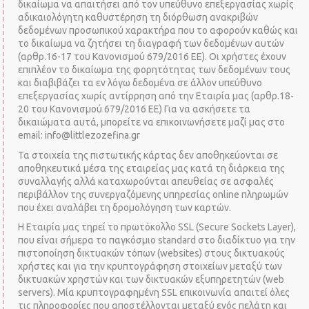
δικαίωμα να απαιτήσει από τον υπεύθυνο επεξεργασίας χωρίς
αδικαιολόγητη καθυστέρηση τη διόρθωση ανακριβών
δεδομένων προσωπικού χαρακτήρα που το αφορούν καθώς και
το δικαίωμα να ζητήσει τη διαγραφή των δεδομένων αυτών
(αρθρ.16-17 του Κανονισμού 679/2016 ΕΕ). Οι χρήστες έχουν
επιπλέον το δικαίωμα της φορητότητας των δεδομένων τους
και διαβιβάζει τα εν λόγω δεδομένα σε άλλον υπεύθυνο
επεξεργασίας χωρίς αντίρρηση από την Εταιρία μας (αρθρ.18-
20 του Κανονισμού 679/2016 ΕΕ) Για να ασκήσετε τα
δικαιώματα αυτά, μπορείτε να επικοινωνήσετε μαζί μας στο
email: info@littlezozefina.gr
Τα στοιχεία της πιστωτικής κάρτας δεν αποθηκεύονται σε
αποθηκευτικά μέσα της εταιρείας μας κατά τη διάρκεια της
συναλλαγής αλλά καταχωρούνται απευθείας σε ασφαλές
περιβάλλον της συνεργαζόμενης υπηρεσίας online πληρωμών
που έχει αναλάβει τη δρομολόγηση των καρτών.
H Εταιρία μας τηρεί το πρωτόκολλο SSL (Secure Sockets Layer),
που είναι σήμερα το παγκόσμιο standard στο διαδίκτυο για την
πιστοποίηση δικτυακών τόπων (websites) στους δικτυακούς
χρήστες και για την κρυπτογράφηση στοιχείων μεταξύ των
δικτυακών χρηστών και των δικτυακών εξυπηρετητών (web
servers). Μία κρυπτογραφημένη SSL επικοινωνία απαιτεί όλες
τις πληροφορίες που αποστέλλονται μεταξύ ενός πελάτη και