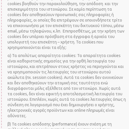
cookies βοηθούν την παρακολούθηση, την απόδοση και την
επισκεψιμότητα του ιστοχώρου. Σε καμία περίπτωση τα
cookies δεν αποθηκεύουν προσωπικές σας πληροφορίες ή
πληροφορίες, οι οποίες θα επιτρέψουν σε οποιονδήποτε τρίτο
να επικοινωνήσει με τον επισκέπτη του δικτυακού τόπου, μέσω
email, μέσω τηλεφώνου, κ.λπ. Επιπροσθέτως, με την χρήση των
cookies δεν υπάρχει πρόσβαση στα έγγραφα ή αρχεία του
υπολογιστή του επισκέπτη – χρήστη. Τα cookies που
χρησιμοποιούνται είναι τα εξής:
α) Τα απολύτως απαραίτητα cookies: Τα απαραίτητα cookies
είναι καθοριστικής σημασίας για την ορθή λειτουργία του
ιστοχώρου, και επιτρέπουν στους χρήστες να περιηγούνται και
να χρησιμοποιούν τις λειτουργίες του ιστοχώρου αυτού
ακώλυτα (πχ. session cookies). Αυτά τα cookies δεν ανιχνεύουν
και δεν αποθηκεύουν την ατομική σας ταυτότητα ενώ
διαγράφονται μόλις εξέλθετε από τον ιστοχώρο. Χωρίς αυτά
τα cookies, δεν είναι εφικτή η αποτελεσματική λειτουργία του
ιστοχώρου. Επιπλέον, χωρίς αυτά τα cookies λειτουργίες όπως η
σύνδεση σε λογαριασμό που έχει δημιουργήσει ο χρήστης,
ηλεκτρονικές αγορές προϊόντων και online πληρωμές είναι
αδύνατες.
β) Τα cookies απόδοσης (performance) έχουν σχέση με τη