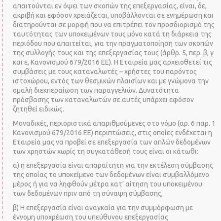
απαιτούνται εν όψει των σκοπών της επεξεργασίας, είναι, δε,
ακριβή και εφόσον χρειάζεται, υποβάλλονται σε ενημέρωση και
διατηρούνται σε μορφή που να επιτρέπει τον προσδιορισμό της
ταυτότητας των υποκειμένων τους μόνο κατά τη διάρκεια της
περιόδου που απαιτείται, για την πραγματοποίηση των σκοπών
της συλλογής τους και της επεξεργασίας τους (άρθρ. 5, περ. β, γ
και ε, Κανονισμού 679/2016 ΕΕ). Η Εταιρεία μας αρχειοθετεί τις
συμβάσεις με τους καταναλωτές – χρήστες του παρόντος
ιστοχώρου, εντός των θεσμικών πλαισίων και με γνώμονα την
ομαλή διεκπεραίωση των παραγγελιών. Δυνατότητα
πρόσβασης των καταναλωτών σε αυτές υπάρχει εφόσον
ζητηθεί ειδικώς.
Μοναδικές, περιοριστικά απαριθμούμενες στο νόμο (αρ. 6 παρ. 1
Κανονισμού 679/2016 ΕΕ) περιπτώσεις, στις οποίες ενδέχεται η
Εταιρεία μας να προβεί σε επεξεργασία των απλών δεδομένων
των χρηστών χωρίς τη συγκατάθεσή τους είναι οι κάτωθι:
α) η επεξεργασία είναι απαραίτητη για την εκτέλεση σύμβασης
της οποίας το υποκείμενο των δεδομένων είναι συμβαλλόμενο
μέρος ή για να ληφθούν μέτρα κατ’ αίτηση του υποκειμένου
των δεδομένων πριν από τη σύναψη σύμβασης,
β) Η επεξεργασία είναι αναγκαία για την συμμόρφωση με
έννομη υποχρέωση του υπεύθυνου επεξεργασίας