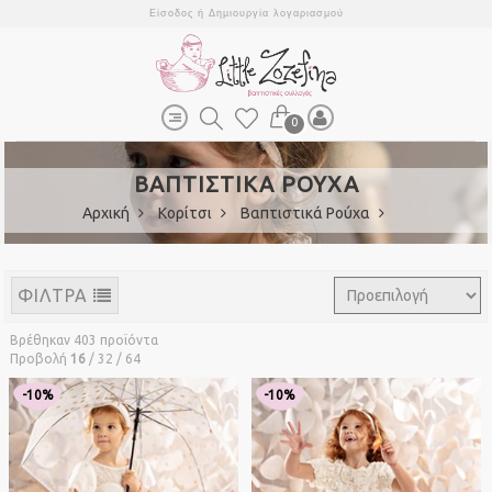
Είσοδος
ή
Δημιουργία λογαριασμού
0
ΒΑΠΤΙΣΤΙΚΑ ΡΟΥΧΑ
Αρχική
Κορίτσι
Βαπτιστικά Ρούχα
ΦΙΛΤΡΑ
Βρέθηκαν 403 προϊόντα
Προβολή
16
/
32
/
64
-10%
-10%