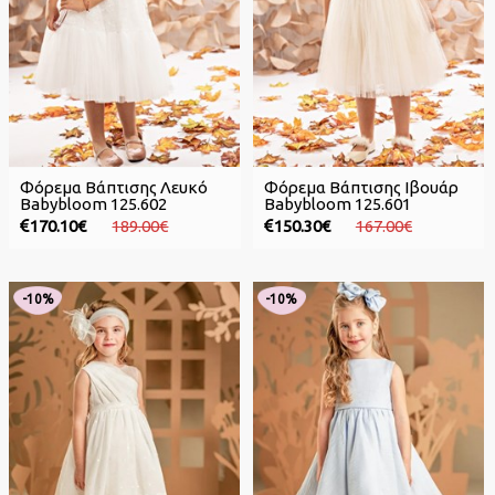
Φόρεμα Βάπτισης Λευκό
Φόρεμα Βάπτισης Ιβουάρ
Babybloom 125.602
Babybloom 125.601
170.10€
189.00€
150.30€
167.00€
-10%
-10%