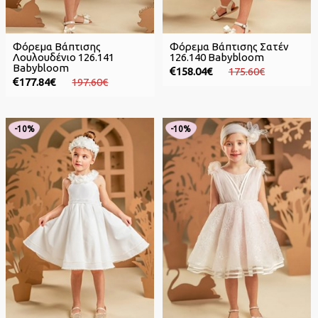
Φόρεμα Βάπτισης
Φόρεμα Βάπτισης Σατέν
Λουλουδένιο 126.141
126.140 Babybloom
Babybloom
158.04€
175.60€
177.84€
197.60€
-10%
-10%