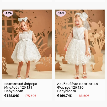
-10%
-10%
Βαπτιστικό Φόρεμα
Λουλουδένιο Βαπτιστικό
Μπαλούν 126.131
Φόρεμα 126.130
Babybloom
Babybloom
158.04€
175.60€
169.74€
188.60€