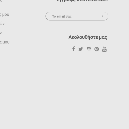
ς μου
ιών
ν
Ακολουθήστε μας
ς μου