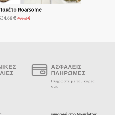
Πακέτο Roarsome
Πακέτο L
634.68
300.6
705.2
33
ΝΙΚΕΣ
ΑΣΦΑΛΕΙΣ
ΛΙΕΣ
ΠΛΗΡΩΜΕΣ
Πληρώστε με την κάρτα
σας
ς
Εγγραφή στο Newsletter